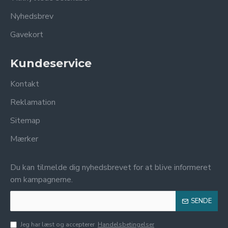
Nyhedsbrev
Gavekort
Kundeservice
Kontakt
Reklamation
Sitemap
Mærker
Du kan tilmelde dig nyhedsbrevet for at blive informeret
om kampagnerne.
SENDE
Jeg har læst og accepterer
Handelsbetingelser