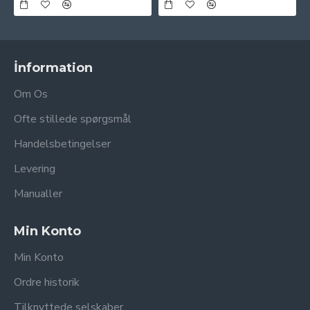
İnformation
Om Os
Ofte stillede spørgsmål
Handelsbetingelser
Levering
Manualler
Min Konto
Min Konto
Ordre historik
Tilknyttede selskaber